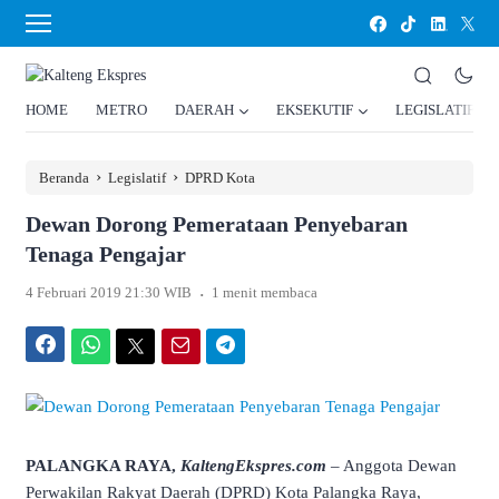
HOME
METRO
DAERAH
EKSEKUTIF
LEGISLATIF
›
›
Beranda
Legislatif
DPRD Kota
Dewan Dorong Pemerataan Penyebaran
Tenaga Pengajar
.
4 Februari 2019 21:30 WIB
1 menit membaca
Facebook
WhatsApp
Twitter
Email
Telegram
PALANGKA RAYA,
KaltengEkspres.com
– Anggota Dewan
Perwakilan Rakyat Daerah (DPRD) Kota Palangka Raya,