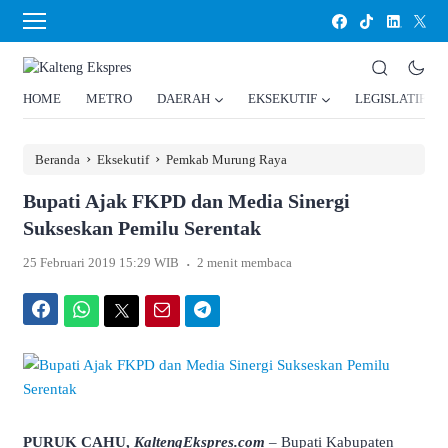
HOME
METRO
DAERAH
EKSEKUTIF
LEGISLATIF
›
›
Beranda
Eksekutif
Pemkab Murung Raya
Bupati Ajak FKPD dan Media Sinergi
Sukseskan Pemilu Serentak
.
25 Februari 2019 15:29 WIB
2 menit membaca
Facebook
WhatsApp
Twitter
Email
Telegram
PURUK CAHU,
KaltengEkspres.com
– Bupati Kabupaten