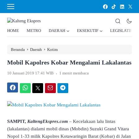
HOME
METRO
DAERAH
EKSEKUTIF
LEGISLATIF
›
›
Beranda
Daerah
Kotim
Mobil Kapolres Kobar Mengalami Lakalantas
.
10 Januari 2019 17:41 WIB
1 menit membaca
Facebook
WhatsApp
Twitter
Email
Telegram
SAMPIT,
KaltengEkspres.com
– Kecelakaan lalu lintas
(lakalantas) dialami mobil dinas (Mobdin) Suzuki Grand Vitara
Nopol 1-33 milik Kapolres Kotawaringin Barat (Kobar) di Jalan