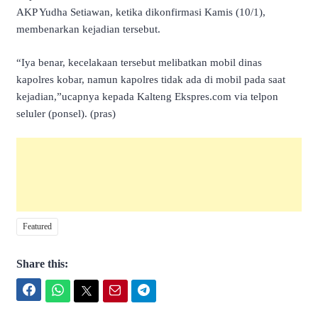
AKP Yudha Setiawan, ketika dikonfirmasi Kamis (10/1),
membenarkan kejadian tersebut.
“Iya benar, kecelakaan tersebut melibatkan mobil dinas
kapolres kobar, namun kapolres tidak ada di mobil pada saat
kejadian,”ucapnya kepada Kalteng Ekspres.com via telpon
seluler (ponsel). (pras)
Featured
Share this:
Facebook
WhatsApp
Twitter
Email
Telegram