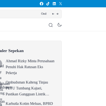
ikan Gangguan Listrik karena Persolan Teknis
Karhutla Ko
uler Sepekan
Ahmad Rizky Minta Perusahaan
Penuhi Hak Ratusan Eks
Pekerja
Ombudsman Kalteng Tinjau
PLTU Tumbang Kajuei,
Pastikan Gangguan Listrik
karena Persolan Teknis
Karhutla Kotim Meluas, BPBD