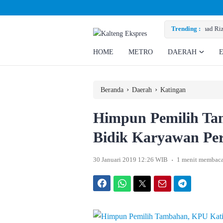
nta Perusahaan Penuhi Hak Ratusan Eks Pekerja
Trending :
HOME
METRO
DAERAH
›
›
Beranda
Daerah
Katingan
Himpun Pemilih Ta
Bidik Karyawan Pe
.
30 Januari 2019 12:26 WIB
1 menit membac
Facebook
WhatsApp
Twitter
Email
Telegram