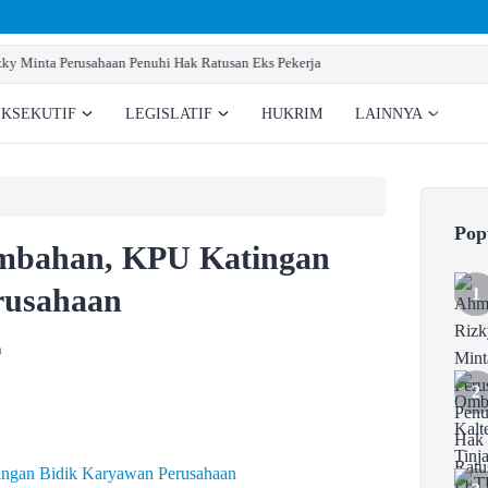
Ombudsman Kalteng Tinjau PLTU Tumbang Kajuei, Past
EKSEKUTIF
LEGISLATIF
HUKRIM
LAINNYA
Pop
mbahan, KPU Katingan
rusahaan
a