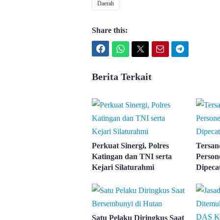
Daerah
Share this:
Facebook
WhatsApp
Twitter
Email
Telegram
Berita Terkait
Perkuat Sinergi, Polres
Tersan
Katingan dan TNI serta
Person
Kejari Silaturahmi
Dipeca
Satu Pelaku Diringkus Saat