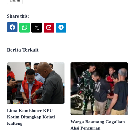
Daerah
Share this:
Facebook
WhatsApp
Twitter
Email
Telegram
Berita Terkait
Lima Komisioner KPU
Kotim Ditangkap Kejati
Warga Baamang Gagalkan
Kalteng
Aksi Pencurian