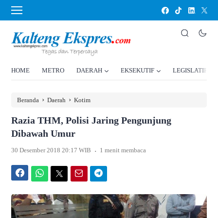
HOME
METRO
DAERAH
EKSEKUTIF
LEGISLATIF
›
›
Beranda
Daerah
Kotim
Razia THM, Polisi Jaring Pengunjung
Dibawah Umur
.
30 Desember 2018 20:17 WIB
1 menit membaca
Facebook
WhatsApp
Twitter
Email
Telegram