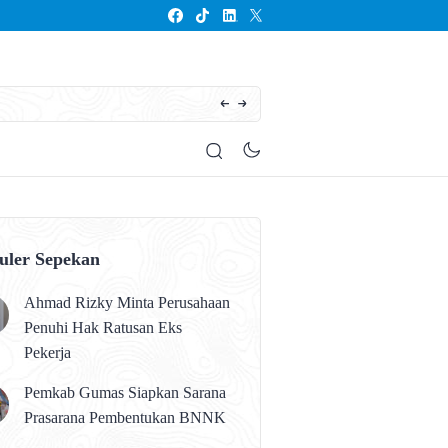
Seluruh Anak Kalteng Harus Memperoleh Pen
uler Sepekan
Ahmad Rizky Minta Perusahaan
Penuhi Hak Ratusan Eks
Pekerja
Pemkab Gumas Siapkan Sarana
Prasarana Pembentukan BNNK