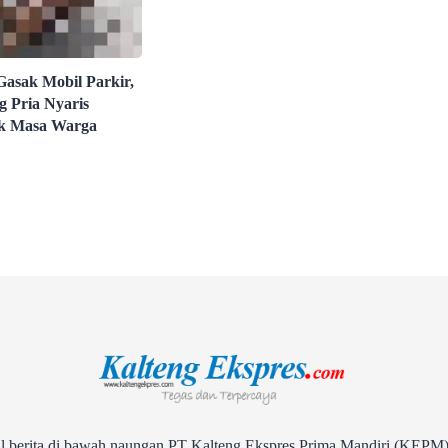
Gasak Mobil Parkir,
g Pria Nyaris
k Masa Warga
rita di bawah naungan PT Kalteng Ekspres Prima Mandiri (KEPM)