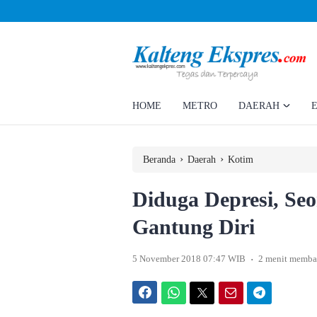
Ahmad Rizky Minta Perusahaan Penuhi Hak Ratusan Eks Pekerja
HOME
METRO
DAERAH
›
›
Beranda
Daerah
Kotim
Diduga Depresi, Se
Gantung Diri
.
5 November 2018 07:47 WIB
2 menit memba
Facebook
WhatsApp
Twitter
Email
Telegram