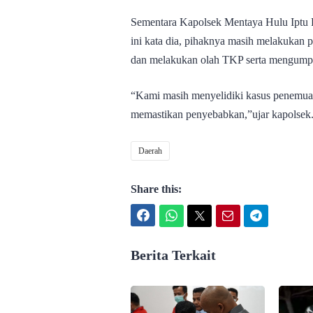
Sementara Kapolsek Mentaya Hulu Iptu 
ini kata dia, pihaknya masih melakukan 
dan melakukan olah TKP serta mengumpul
“Kami masih menyelidiki kasus penemuan
memastikan penyebabkan,”ujar kapolsek. 
Daerah
Share this:
Facebook
WhatsApp
Twitter
Email
Telegram
Berita Terkait