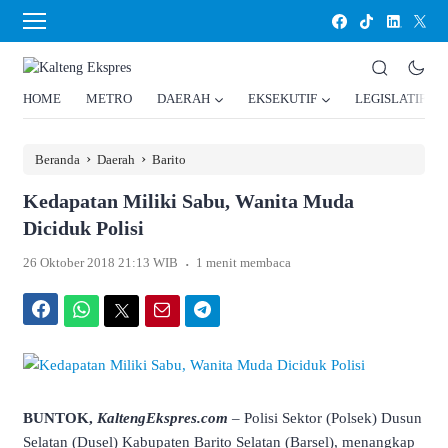
HOME
METRO
DAERAH
EKSEKUTIF
LEGISLATIF
›
›
Beranda
Daerah
Barito
Kedapatan Miliki Sabu, Wanita Muda
Diciduk Polisi
.
26 Oktober 2018 21:13 WIB
1 menit membaca
Facebook
WhatsApp
Twitter
Email
Telegram
BUNTOK,
KaltengEkspres.com
– Polisi Sektor (Polsek) Dusun
Selatan (Dusel) Kabupaten Barito Selatan (Barsel), menangkap