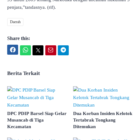
penjara,”tandasnya. (rif).
Daerah
Share this:
Facebook
WhatsApp
Twitter
Email
Telegram
Berita Terkait
DPC PDIP Barsel Siap Gelar
Dua Korban Insiden Kelotok
Musancab di Tiga
Tertabrak Tongkang
Kecamatan
Ditemukan