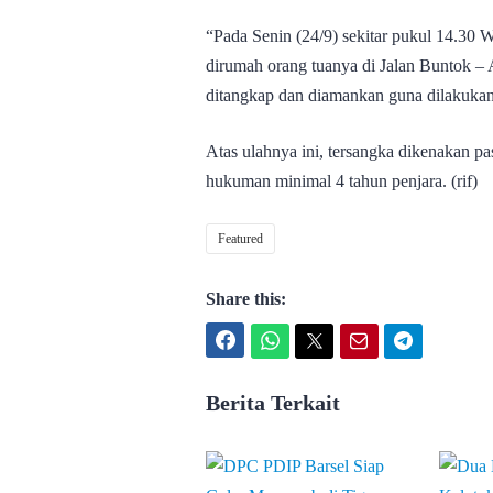
“Pada Senin (24/9) sekitar pukul 14.30 
dirumah orang tuanya di Jalan Buntok – A
ditangkap dan diamankan guna dilakukan 
Atas ulahnya ini, tersangka dikenakan
hukuman minimal 4 tahun penjara. (rif)
Featured
Share this:
Facebook
WhatsApp
Twitter
Email
Telegram
Berita Terkait