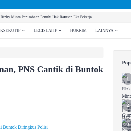
Pemkab Gumas Siapkan Sarana Prasarana Pembentu
EKSEKUTIF
LEGISLATIF
HUKRIM
LAINNYA
Pop
man, PNS Cantik di Buntok