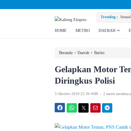
Minta Perusahaan Penuhi Hak Ratusan Eks Pekerja
Trending :
HOME
METRO
DAERAH
›
›
Beranda
Daerah
Barito
Gelapkan Motor Te
Diringkus Polisi
.
5 Oktober 2018 22:36 WIB
2 menit membaca
Facebook
WhatsApp
Twitter
Email
Telegram