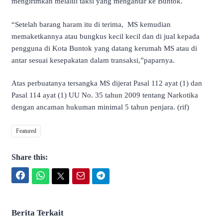
mengirimkan melalui taksi yang mengantar ke Buntok.
“Setelah barang haram itu di terima, MS kemudian
memaketkannya atau bungkus kecil kecil dan di jual kepada
pengguna di Kota Buntok yang datang kerumah MS atau di
antar sesuai kesepakatan dalam transaksi,”paparnya.
Atas perbuatanya tersangka MS dijerat Pasal 112 ayat (1) dan
Pasal 114 ayat (1) UU No. 35 tahun 2009 tentang Narkotika
dengan ancaman hukuman minimal 5 tahun penjara. (rif)
Featured
Share this:
Facebook
WhatsApp
Twitter
Email
Telegram
Berita Terkait