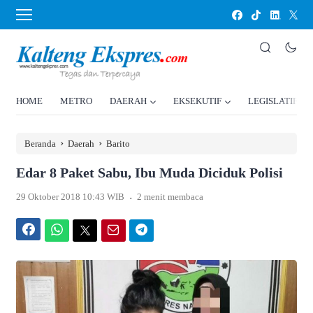
HOME
METRO
DAERAH
EKSEKUTIF
LEGISLATIF
›
›
Beranda
Daerah
Barito
Edar 8 Paket Sabu, Ibu Muda Diciduk Polisi
.
29 Oktober 2018 10:43 WIB
2 menit membaca
Facebook
WhatsApp
Twitter
Email
Telegram