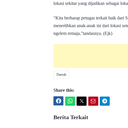
lokasi sekitar yang dijadikan sebagai lok
“Kita berharap petugas terkait baik dari
menertibkan anak-anak ini dari lokasi se
ngelem remaja,”tandasnya. (Ejk)
Daerah
Share this:
Facebook
WhatsApp
Twitter
Email
Telegram
Berita Terkait