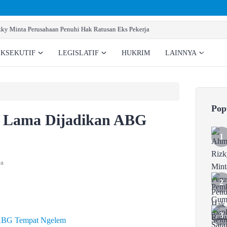
Pemkab Gumas Siapkan Sara
EKSEKUTIF
LEGISLATIF
HUKRIM
LAINNYA
Pop
i Lama Dijadikan ABG
ca