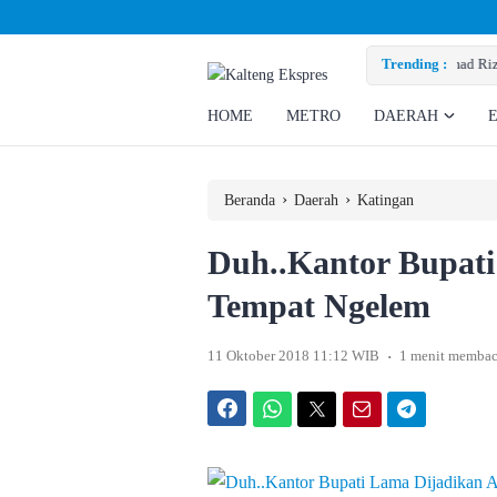
Ahmad Rizky Minta Perusahaan Penuhi Hak Ratusan Eks Pekerja
Trending :
HOME
METRO
DAERAH
›
›
Beranda
Daerah
Katingan
Duh..Kantor Bupat
Tempat Ngelem
.
11 Oktober 2018 11:12 WIB
1 menit memba
Facebook
WhatsApp
Twitter
Email
Telegram