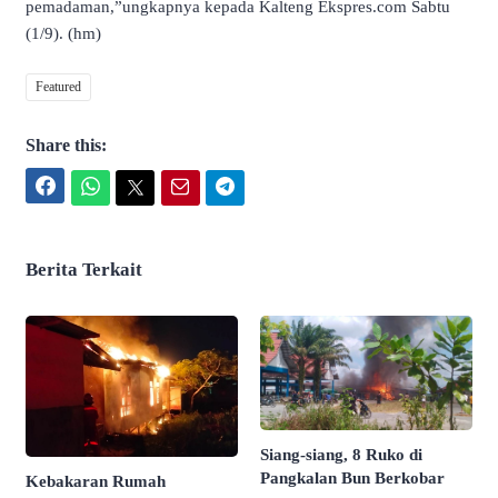
pemadaman,”ungkapnya kepada Kalteng Ekspres.com Sabtu
(1/9). (hm)
Featured
Share this:
Facebook
WhatsApp
Twitter
Email
Telegram
Berita Terkait
Siang-siang, 8 Ruko di
Pangkalan Bun Berkobar
Kebakaran Rumah