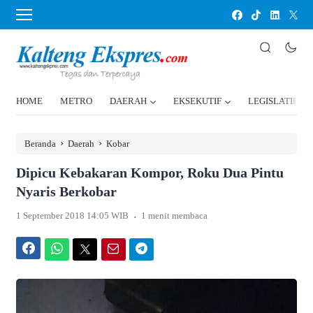
HOME
METRO
DAERAH
EKSEKUTIF
LEGISLATIF
›
›
Beranda
Daerah
Kobar
Dipicu Kebakaran Kompor, Roku Dua Pintu
Nyaris Berkobar
.
1 September 2018 14:05 WIB
1 menit membaca
Facebook
WhatsApp
Twitter
Email
Telegram