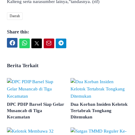
Kalteng serta narasumber lainya,”tandasnya. (rif)
Daerah
Share this:
Facebook
WhatsApp
Twitter
Email
Telegram
Berita Terkait
DPC PDIP Barsel Siap Gelar
Dua Korban Insiden Kelotok
Musancab di Tiga
Tertabrak Tongkang
Kecamatan
Ditemukan