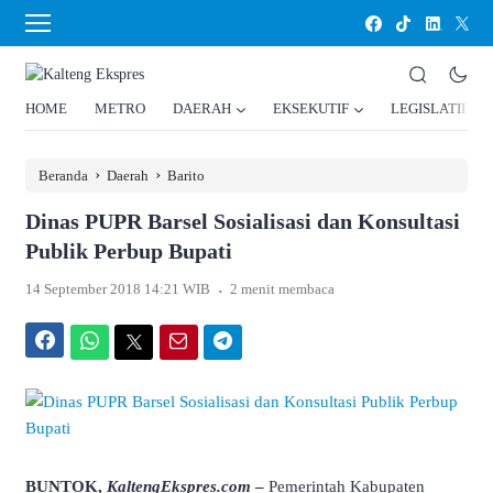
HOME
METRO
DAERAH
EKSEKUTIF
LEGISLATIF
›
›
Beranda
Daerah
Barito
Dinas PUPR Barsel Sosialisasi dan Konsultasi
Publik Perbup Bupati
.
14 September 2018 14:21 WIB
2 menit membaca
Facebook
WhatsApp
Twitter
Email
Telegram
BUNTOK,
KaltengEkspres.com
–
Pemerintah Kabupaten