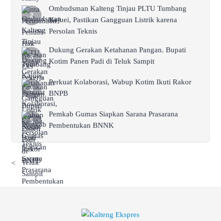
Ombudsman Kalteng Tinjau PLTU Tumbang
Kajuei, Pastikan Gangguan Listrik karena
Persolan Teknis
Dukung Gerakan Ketahanan Pangan. Bupati
Kotim Panen Padi di Teluk Sampit
Perkuat Kolaborasi, Wabup Kotim Ikuti Rakor
BNPB
Pemkab Gumas Siapkan Sarana Prasarana
Pembentukan BNNK
<