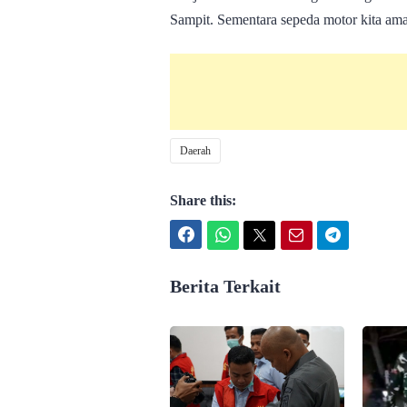
Sampit. Sementara sepeda motor kita ama
Daerah
Share this:
Facebook
WhatsApp
Twitter
Email
Telegram
Berita Terkait