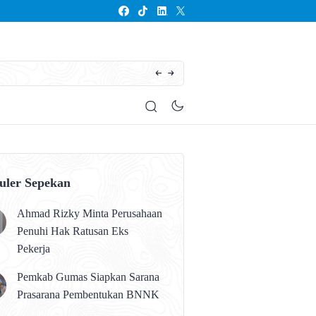
Seluruh Anak Kalteng Harus Memperoleh Pen
uler Sepekan
Ahmad Rizky Minta Perusahaan
Penuhi Hak Ratusan Eks
Pekerja
Pemkab Gumas Siapkan Sarana
Prasarana Pembentukan BNNK