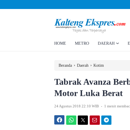
Ahmad Rizky Minta Perusahaan Penuhi Hak Ratusan Eks Pekerja
HOME
METRO
DAERAH
›
›
Beranda
Daerah
Kotim
Tabrak Avanza Berb
Motor Luka Berat
.
24 Agustus 2018 22:10 WIB
1 menit membac
Facebook
WhatsApp
Twitter
Email
Telegram