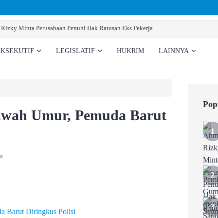
Pemkab Gumas Siapkan Sarana Prasarana Pemben
EKSEKUTIF
LEGISLATIF
HUKRIM
LAINNYA
Pop
awah Umur, Pemuda Barut
a