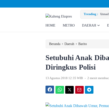
y Minta Perusahaan Penuhi Hak Ratusan Eks Pekerja
Trending :
HOME
METRO
DAERAH
›
›
Beranda
Daerah
Barito
Setubuhi Anak Dib
Diringkus Polisi
.
13 Agustus 2018 12:35 WIB
2 menit membac
Facebook
WhatsApp
Twitter
Email
Telegram