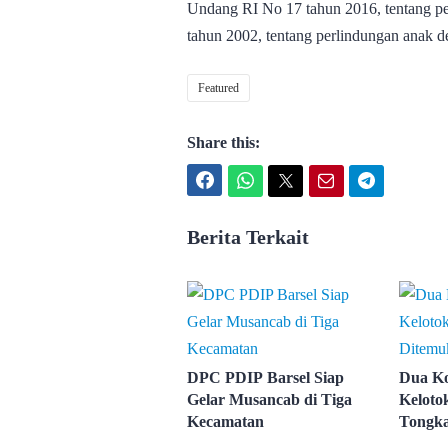
Undang RI No 17 tahun 2016, tentang p
tahun 2002, tentang perlindungan anak 
Featured
Share this:
Facebook
WhatsApp
Twitter
Email
Telegram
Berita Terkait
DPC PDIP Barsel Siap
Dua Ko
Gelar Musancab di Tiga
Keloto
Kecamatan
Tongk