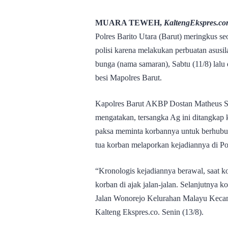
MUARA TEWEH,
KaltengEkspres.c
Polres Barito Utara (Barut) meringkus s
polisi karena melakukan perbuatan asusi
bunga (nama samaran), Sabtu (11/8) lalu 
besi Mapolres Barut.
Kapolres Barut AKBP Dostan Matheus Si
mengatakan, tersangka Ag ini ditangkap k
paksa meminta korbannya untuk berhubun
tua korban melaporkan kejadiannya di Pol
“Kronologis kejadiannya berawal, saat k
korban di ajak jalan-jalan. Selanjutnya k
Jalan Wonorejo Kelurahan Malayu Kecam
Kalteng Ekspres.co. Senin (13/8).