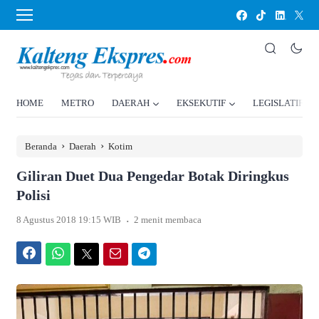
HOME
METRO
DAERAH
EKSEKUTIF
LEGISLATIF
›
›
Beranda
Daerah
Kotim
Giliran Duet Dua Pengedar Botak Diringkus
Polisi
.
8 Agustus 2018 19:15 WIB
2 menit membaca
Facebook
WhatsApp
Twitter
Email
Telegram