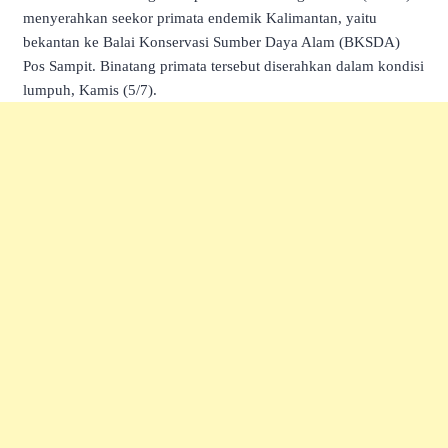
menyerahkan seekor primata endemik Kalimantan, yaitu
bekantan ke Balai Konservasi Sumber Daya Alam (BKSDA)
Pos Sampit. Binatang primata tersebut diserahkan dalam kondisi
lumpuh, Kamis (5/7).