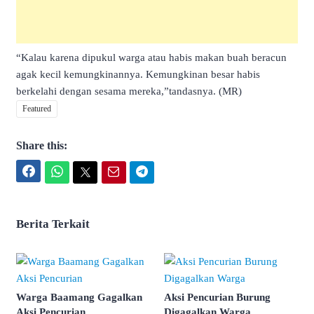
“Kalau karena dipukul warga atau habis makan buah beracun
agak kecil kemungkinannya. Kemungkinan besar habis
berkelahi dengan sesama mereka,”tandasnya. (MR)
Featured
Share this:
Facebook
WhatsApp
Twitter
Email
Telegram
Berita Terkait
Warga Baamang Gagalkan
Aksi Pencurian Burung
Aksi Pencurian
Digagalkan Warga