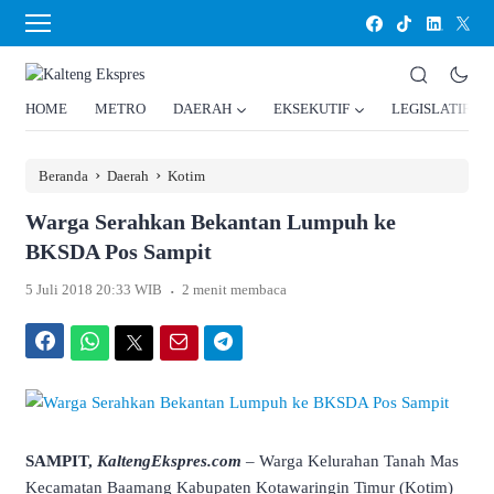
HOME
METRO
DAERAH
EKSEKUTIF
LEGISLATIF
›
›
Beranda
Daerah
Kotim
Warga Serahkan Bekantan Lumpuh ke
BKSDA Pos Sampit
.
5 Juli 2018 20:33 WIB
2 menit membaca
Facebook
WhatsApp
Twitter
Email
Telegram
SAMPIT,
KaltengEkspres.com
– Warga Kelurahan Tanah Mas
Kecamatan Baamang Kabupaten Kotawaringin Timur (Kotim)