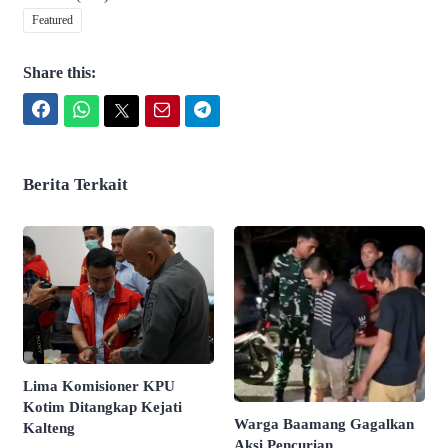
Featured
Share this:
Facebook
WhatsApp
Twitter
Email
Telegram
Berita Terkait
Lima Komisioner KPU
Kotim Ditangkap Kejati
Warga Baamang Gagalkan
Kalteng
Aksi Pencurian