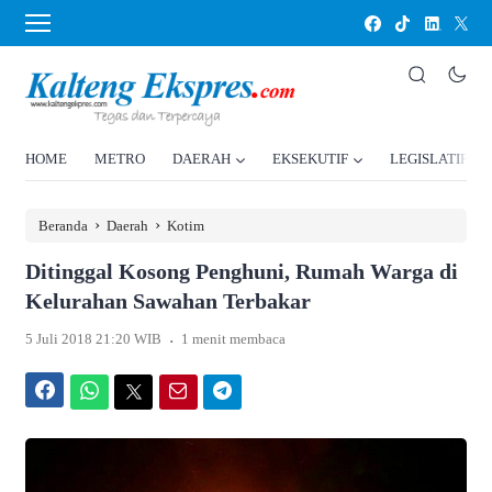
HOME
METRO
DAERAH
EKSEKUTIF
LEGISLATIF
›
›
Beranda
Daerah
Kotim
Ditinggal Kosong Penghuni, Rumah Warga di
Kelurahan Sawahan Terbakar
.
5 Juli 2018 21:20 WIB
1 menit membaca
Facebook
WhatsApp
Twitter
Email
Telegram