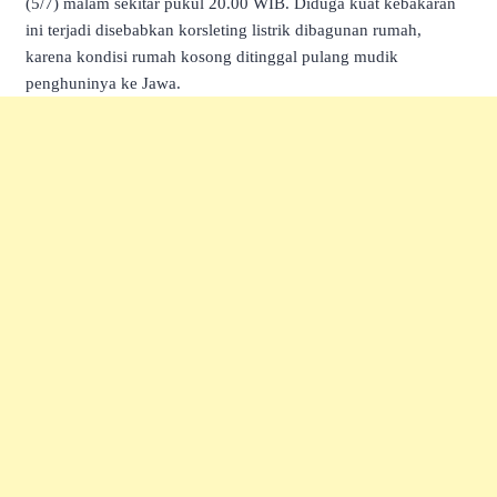
(5/7) malam sekitar pukul 20.00 WIB. Diduga kuat kebakaran
ini terjadi disebabkan korsleting listrik dibagunan rumah,
karena kondisi rumah kosong ditinggal pulang mudik
penghuninya ke Jawa.