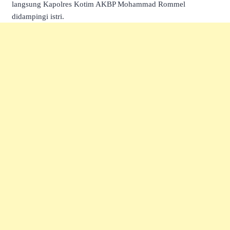
langsung Kapolres Kotim AKBP Mohammad Rommel
didampingi istri.