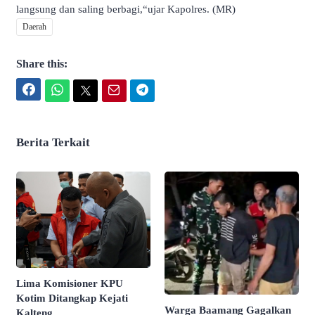
langsung dan saling berbagi,“ujar Kapolres. (MR)
Daerah
Share this:
Facebook
WhatsApp
Twitter
Email
Telegram
Berita Terkait
Lima Komisioner KPU
Kotim Ditangkap Kejati
Warga Baamang Gagalkan
Kalteng