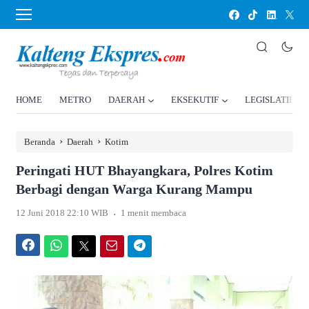
HOME
METRO
DAERAH
EKSEKUTIF
LEGISLATIF
›
›
Beranda
Daerah
Kotim
Peringati HUT Bhayangkara, Polres Kotim
Berbagi dengan Warga Kurang Mampu
.
12 Juni 2018 22:10 WIB
1 menit membaca
Facebook
WhatsApp
Twitter
Email
Telegram