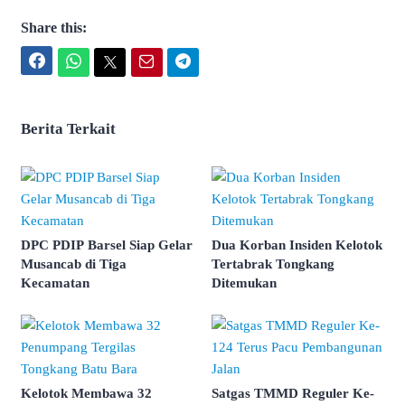
Share this:
Facebook
WhatsApp
Twitter
Email
Telegram
Berita Terkait
DPC PDIP Barsel Siap Gelar
Dua Korban Insiden Kelotok
Musancab di Tiga
Tertabrak Tongkang
Kecamatan
Ditemukan
Kelotok Membawa 32
Satgas TMMD Reguler Ke-