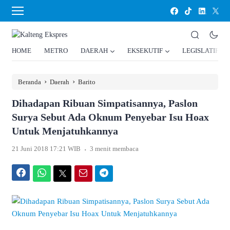
HOME
METRO
DAERAH
EKSEKUTIF
LEGISLATIF
›
›
Beranda
Daerah
Barito
Dihadapan Ribuan Simpatisannya, Paslon
Surya Sebut Ada Oknum Penyebar Isu Hoax
Untuk Menjatuhkannya
.
21 Juni 2018 17:21 WIB
3 menit membaca
Facebook
WhatsApp
Twitter
Email
Telegram