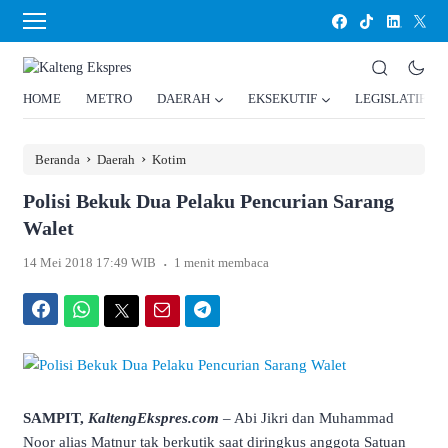
HOME
METRO
DAERAH
EKSEKUTIF
LEGISLATIF
›
›
Beranda
Daerah
Kotim
Polisi Bekuk Dua Pelaku Pencurian Sarang
Walet
.
14 Mei 2018 17:49 WIB
1 menit membaca
Facebook
WhatsApp
Twitter
Email
Telegram
SAMPIT,
KaltengEkspres.com
– Abi Jikri dan Muhammad
Noor alias Matnur tak berkutik saat diringkus anggota Satuan