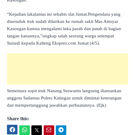
Kasongan.
“Kejadian lakalantas ini sehabis slat Jumat.Pengendara yang
diseruduk truk sudah dilarikan ke rumah sakit Mas Amsyar
Kasongan karena mengalami luka parah dan patah di bagian
tangan kanannya,”ungkap salah seorang warga setempat
Suriadi kepada Kalteng Ekspres.com Jumat (4/5).
Sementara sopir truk Nanang Suswanto langsung diamankan
anggota Satlantas Polres Katingan untuk dimintai keterangan
dan mempertanggung jawabkan perbuatannya. (Ejk)
Share this:
Facebook
WhatsApp
Twitter
Email
Telegram