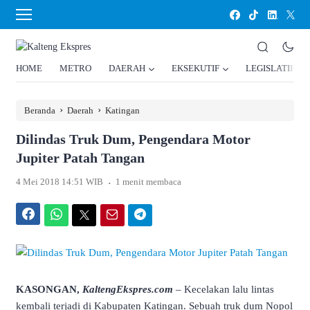
HOME
METRO
DAERAH
EKSEKUTIF
LEGISLATIF
›
›
Beranda
Daerah
Katingan
Dilindas Truk Dum, Pengendara Motor
Jupiter Patah Tangan
.
4 Mei 2018 14:51 WIB
1 menit membaca
Facebook
WhatsApp
Twitter
Email
Telegram
KASONGAN,
KaltengEkspres.com
– Kecelakan lalu lintas
kembali terjadi di Kabupaten Katingan. Sebuah truk dum Nopol