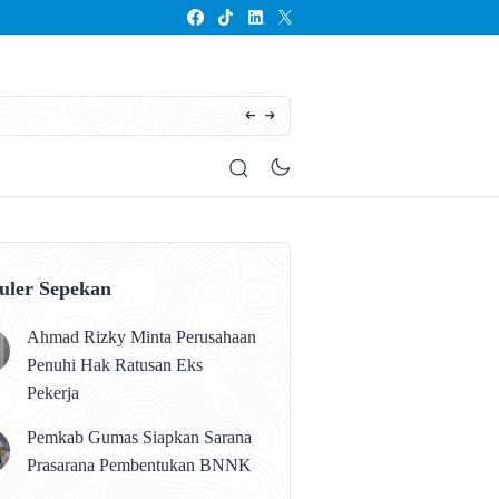
Seluruh Anak Kalteng Harus Memperoleh Pen
uler Sepekan
Ahmad Rizky Minta Perusahaan
Penuhi Hak Ratusan Eks
Pekerja
Pemkab Gumas Siapkan Sarana
Prasarana Pembentukan BNNK