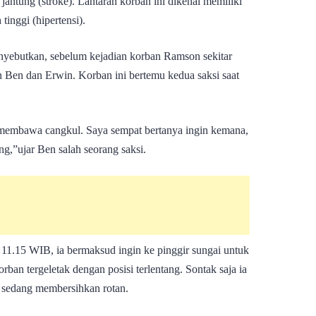
jantung (stroke). Lantaran korban ini dikenal memiliki
tinggi (hipertensi).
nyebutkan, sebelum kejadian korban Ramson sekitar
Ben dan Erwin. Korban ini bertemu kedua saksi saat
g membawa cangkul. Saya sempat bertanya ingin kemana,
g,”ujar Ben salah seorang saksi.
kul 11.15 WIB, ia bermaksud ingin ke pinggir sungai untuk
orban tergeletak dengan posisi terlentang. Sontak saja ia
 sedang membersihkan rotan.