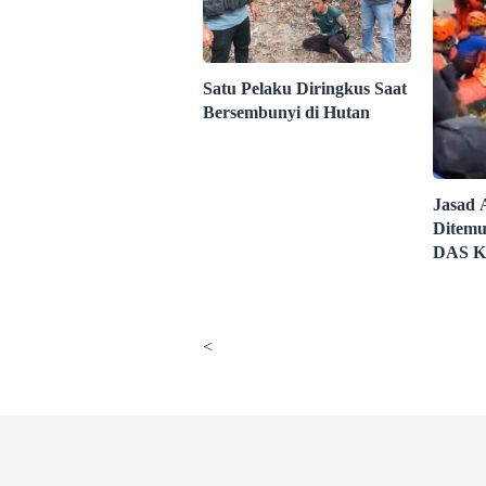
Satu Pelaku Diringkus Saat
Bersembunyi di Hutan
Jasad 
Ditemu
DAS K
<