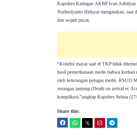
Kapolres Katingan AKBP Ivan Adhityas 
Nurheriyanto Hidayat mengatakan, saat 
dan wajah pucat.
“Kondisi mayat saat di TKP tidak ditemuk
hasil pemerikasaan medis bahwa korban m
oleh keterangan petugas medis RSUD 
serangan jantung (Death on arrival ec Ac
komplikasi,”ungkap Kapolres Selasa (27/
Share this:
Facebook
WhatsApp
Twitter
Email
Telegram