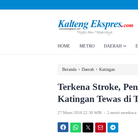
Ahmad Rizky Minta Perusahaan Penuhi Hak Ratusan Eks Pekerja
HOME
METRO
DAERAH
›
›
Beranda
Daerah
Katingan
Terkena Stroke, Pe
Katingan Tewas di T
.
27 Maret 2018 22:30 WIB
2 menit membaca
Facebook
WhatsApp
Twitter
Email
Telegram