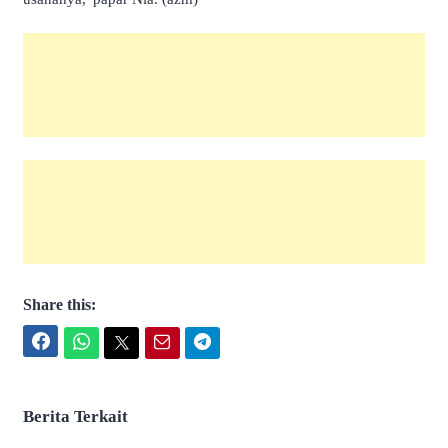
Share this:
Facebook
WhatsApp
Twitter
Email
Telegram
Berita Terkait