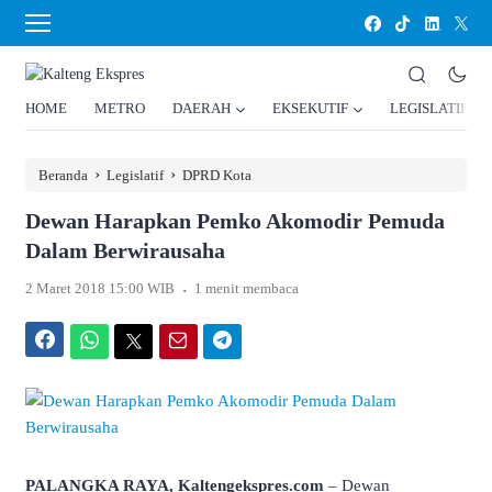
HOME
METRO
DAERAH
EKSEKUTIF
LEGISLATIF
›
›
Beranda
Legislatif
DPRD Kota
Dewan Harapkan Pemko Akomodir Pemuda
Dalam Berwirausaha
.
2 Maret 2018 15:00 WIB
1 menit membaca
Facebook
WhatsApp
Twitter
Email
Telegram
PALANGKA RAYA, Kaltengekspres.com
– Dewan