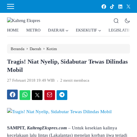
HOME
METRO
DAERAH
EKSEKUTIF
LEGISLATIF
›
›
Beranda
Daerah
Kotim
Tragis! Niat Nyelip, Sidabutar Tewas Dilindas
Mobil
.
27 Februari 2018 19:49 WIB
2 menit membaca
Facebook
WhatsApp
Twitter
Email
Telegram
SAMPIT,
KaltengEkspres.com
– Untuk kesekian kalinya
kecelakaan lalu lintas (Lakalantas) menelan korban jiwa terjadi