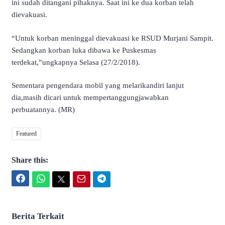
ini sudah ditangani pihaknya. Saat ini ke dua korban telah
dievakuasi.
“Untuk korban meninggal dievakuasi ke RSUD Murjani Sampit.
Sedangkan korban luka dibawa ke Puskesmas
terdekat,”ungkapnya Selasa (27/2/2018).
Sementara pengendara mobil yang melarikandiri lanjut
dia,masih dicari untuk mempertanggungjawabkan
perbuatannya. (MR)
Featured
Share this:
Facebook
WhatsApp
Twitter
Email
Telegram
Berita Terkait