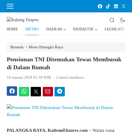
HOME
METRO
DAERAH
EKSEKUTIF
LEGISLATIF
›
Beranda
Metro Palangka Raya
Pensiunan TNI Ditemukan Tewas Membusuk
di Dalam Rumah
.
16 Januari 2018 05:59 WIB
2 menit membaca
Facebook
WhatsApp
Twitter
Email
Telegram
PALANGKA RAYA, KaltengEkspres.com –
Warga yang