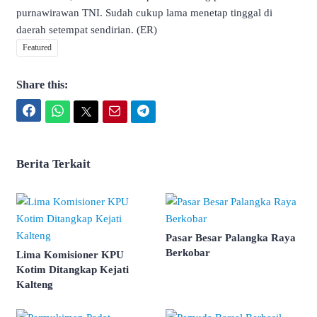
purnawirawan TNI. Sudah cukup lama menetap tinggal di
daerah setempat sendirian. (ER)
Featured
Share this:
Facebook
WhatsApp
Twitter
Email
Telegram
Berita Terkait
Pasar Besar Palangka Raya
Berkobar
Lima Komisioner KPU
Kotim Ditangkap Kejati
Kalteng