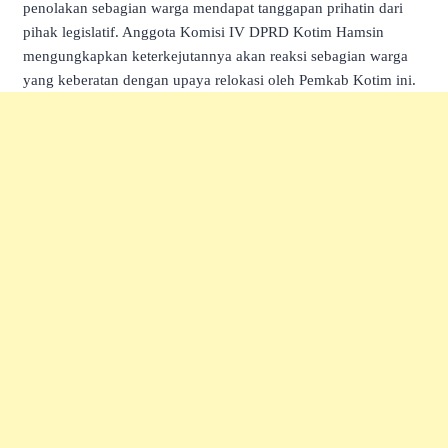
penolakan sebagian warga mendapat tanggapan prihatin dari
pihak legislatif. Anggota Komisi IV DPRD Kotim Hamsin
mengungkapkan keterkejutannya akan reaksi sebagian warga
yang keberatan dengan upaya relokasi oleh Pemkab Kotim ini.