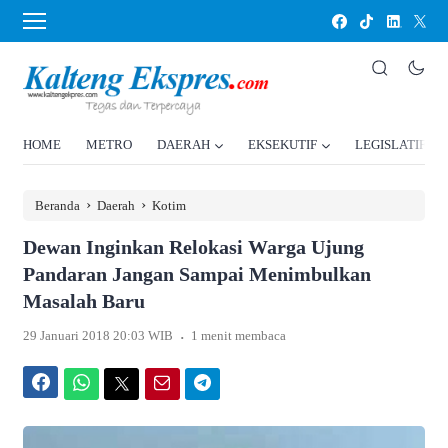
HOME
METRO
DAERAH
EKSEKUTIF
LEGISLATIF
›
›
Beranda
Daerah
Kotim
Dewan Inginkan Relokasi Warga Ujung
Pandaran Jangan Sampai Menimbulkan
Masalah Baru
.
29 Januari 2018 20:03 WIB
1 menit membaca
Facebook
WhatsApp
Twitter
Email
Telegram