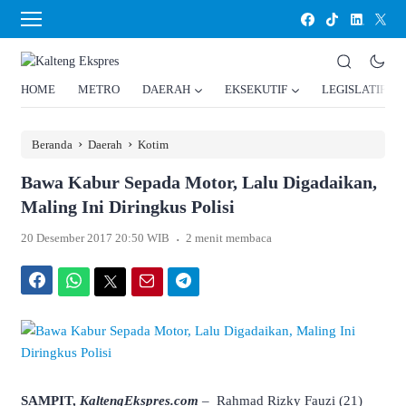
HOME
METRO
DAERAH
EKSEKUTIF
LEGISLATIF
›
›
Beranda
Daerah
Kotim
Bawa Kabur Sepada Motor, Lalu Digadaikan,
Maling Ini Diringkus Polisi
.
20 Desember 2017 20:50 WIB
2 menit membaca
Facebook
WhatsApp
Twitter
Email
Telegram
SAMPIT,
KaltengEkspres.com
–
Rahmad Rizky Fauzi (21)