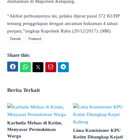
diamankan di Mapolsek Ketapang.
“Akibat perbuatannya ini, pelaku dijerat pasal 372 KUHP
tentang penggelapan dengan ancaman hukuman 4 tahun
penjara,”ungkap Kapolsek Rabu (20/12/2017). (MR)
Daerah
Featured
Share this:
Facebook
WhatsApp
Twitter
Email
Telegram
Berita Terkait
Karhutla Meluas di Kotim,
Menyasar Permukiman
Lima Komisioner KPU
Warga
Kotim Ditangkap Kejati