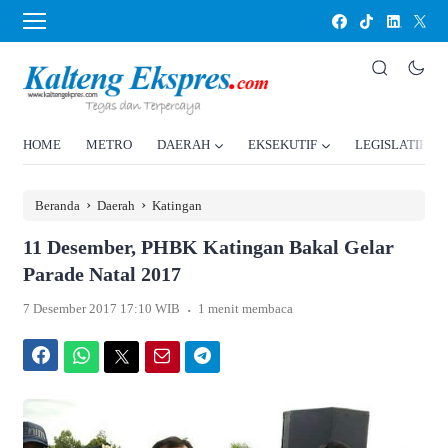
HOME
METRO
DAERAH
EKSEKUTIF
LEGISLATIF
›
›
Beranda
Daerah
Katingan
11 Desember, PHBK Katingan Bakal Gelar
Parade Natal 2017
.
7 Desember 2017 17:10 WIB
1 menit membaca
Facebook
WhatsApp
Twitter
Email
Telegram