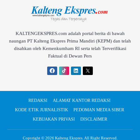
KALTENGEKSPRES.com adalah portal berita di bawah
naungan PT Kalteng Ekspres Prima Mandiri (KEPM) dan telah
disahkan oleh Kemenkumham RI serta telah Terverifikasi
Faktual di Dewan Pers
REDAKSI
ALAMAT KANTOR REDAKSI
KODE ETIK JURNALISTIK
PEDOMAN MEDIA SIBER
KEBIJAKAN PRIVASI
DISCLAIMER
Copyright © 2026
Kalteng Ekspres
. All Right Reserved.