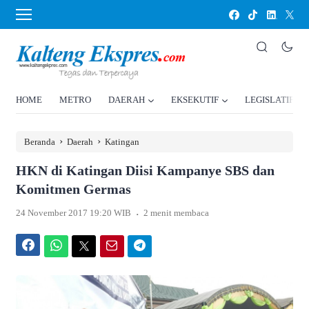
HOME
METRO
DAERAH
EKSEKUTIF
LEGISLATIF
›
›
Beranda
Daerah
Katingan
HKN di Katingan Diisi Kampanye SBS dan
Komitmen Germas
.
24 November 2017 19:20 WIB
2 menit membaca
Facebook
WhatsApp
Twitter
Email
Telegram