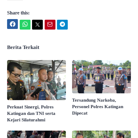
Share this:
Facebook
WhatsApp
Twitter
Email
Telegram
Berita Terkait
Tersandung Narkoba,
Personel Polres Katingan
Perkuat Sinergi, Polres
Dipecat
Katingan dan TNI serta
Kejari Silaturahmi