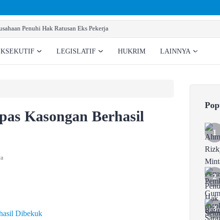
Pemkab Gumas Siapkan Sarana Prasarana Pembentukan BNNK
EKSEKUTIF
LEGISLATIF
HUKRIM
LAINNYA
Pop
pas Kasongan Berhasil
ca