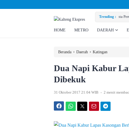
uhi Hak Ratusan Eks Pekerja
Trending :
HOME
METRO
DAERAH
›
›
Beranda
Daerah
Katingan
Dua Napi Kabur La
Dibekuk
.
31 Oktober 2017 21:04 WIB
2 menit memba
Facebook
WhatsApp
Twitter
Email
Telegram