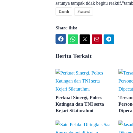
satunya tampak tidak begitu reaktif,”tam
Daerah
Featured
Share this:
Facebook
WhatsApp
Twitter
Email
Telegram
Berita Terkait
Perkuat Sinergi, Polres
Tersan
Katingan dan TNI serta
Person
Kejari Silaturahmi
Dipeca