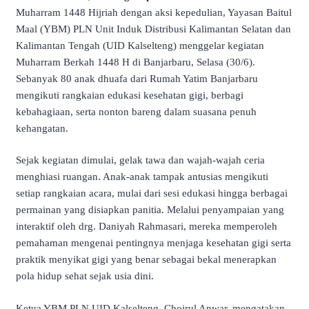
Muharram 1448 Hijriah dengan aksi kepedulian, Yayasan Baitul
Maal (YBM) PLN Unit Induk Distribusi Kalimantan Selatan dan
Kalimantan Tengah (UID Kalselteng) menggelar kegiatan
Muharram Berkah 1448 H di Banjarbaru, Selasa (30/6).
Sebanyak 80 anak dhuafa dari Rumah Yatim Banjarbaru
mengikuti rangkaian edukasi kesehatan gigi, berbagi
kebahagiaan, serta nonton bareng dalam suasana penuh
kehangatan.
Sejak kegiatan dimulai, gelak tawa dan wajah-wajah ceria
menghiasi ruangan. Anak-anak tampak antusias mengikuti
setiap rangkaian acara, mulai dari sesi edukasi hingga berbagai
permainan yang disiapkan panitia. Melalui penyampaian yang
interaktif oleh drg. Daniyah Rahmasari, mereka memperoleh
pemahaman mengenai pentingnya menjaga kesehatan gigi serta
praktik menyikat gigi yang benar sebagai bekal menerapkan
pola hidup sehat sejak usia dini.
Ketua YBM PLN UID Kalselteng, Choirul Anwar, mengatakan