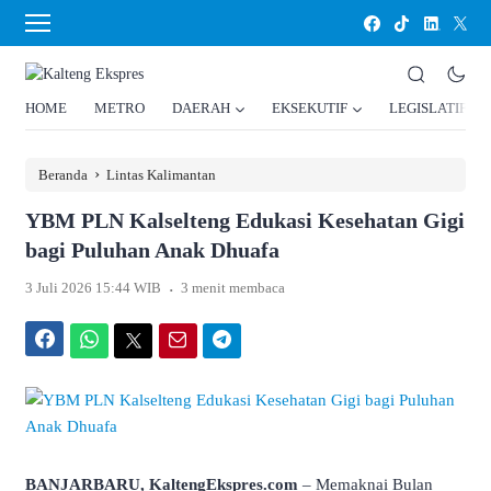
HOME
METRO
DAERAH
EKSEKUTIF
LEGISLATIF
›
Beranda
Lintas Kalimantan
YBM PLN Kalselteng Edukasi Kesehatan Gigi
bagi Puluhan Anak Dhuafa
.
3 Juli 2026 15:44 WIB
3 menit membaca
Facebook
WhatsApp
Twitter
Email
Telegram
BANJARBARU, KaltengEkspres.com
– Memaknai Bulan