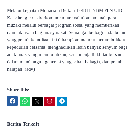
Melalui kegiatan Muharram Berkah 1448 H, YBM PLN UID
Kalselteng terus berkomitmen menyalurkan amanah para
muzaki melalui berbagai program sosial yang memberikan
dampak nyata bagi masyarakat. Semangat berbagi pada bulan
yang penuh kemuliaan ini diharapkan mampu menumbuhkan
kepedulian bersama, menghadirkan lebih banyak senyum bagi
anak-anak yang membutuhkan, serta menjadi ikhtiar bersama
dalam membangun generasi yang sehat, bahagia, dan penuh
harapan. (adv)
Share this:
Facebook
WhatsApp
Twitter
Email
Telegram
Berita Terkait