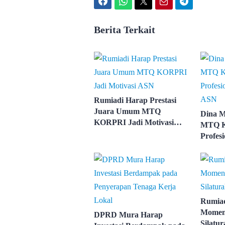
Facebook
WhatsApp
Twitter
Email
Telegram
Berita Terkait
Rumiadi Harap Prestasi
Juara Umum MTQ
Dina M
KORPRI Jadi Motivasi
MTQ K
ASN
Profes
ASN
Rumia
Momen
DPRD Mura Harap
Silatur