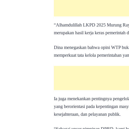
“Alhamdulillah LKPD 2025 Murung Raya
merupakan hasil kerja keras pemerintah da
Dina menegaskan bahwa opini WTP bukanl
memperkuat tata kelola pemerintahan yan
Ia juga menekankan pentingnya pengelo
yang berorientasi pada kepentingan mas
kesejahteraan, dan pelayanan publik.
“Sebagai unsur pimpinan DPRD, kami be