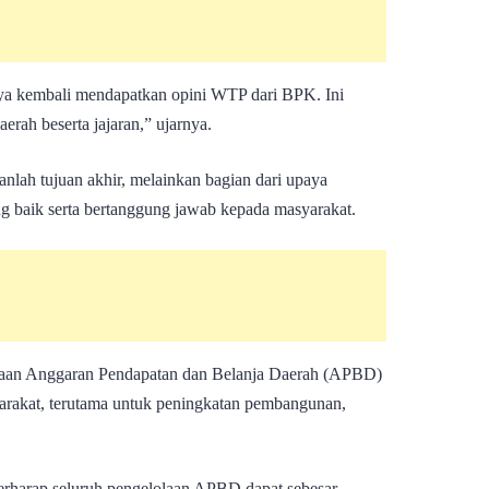
 kembali mendapatkan opini WTP dari BPK. Ini
erah beserta jajaran,” ujarnya.
ah tujuan akhir, melainkan bagian dari upaya
g baik serta bertanggung jawab kepada masyarakat.
laan Anggaran Pendapatan dan Belanja Daerah (APBD)
yarakat, terutama untuk peningkatan pembangunan,
rharap seluruh pengelolaan APBD dapat sebesar-