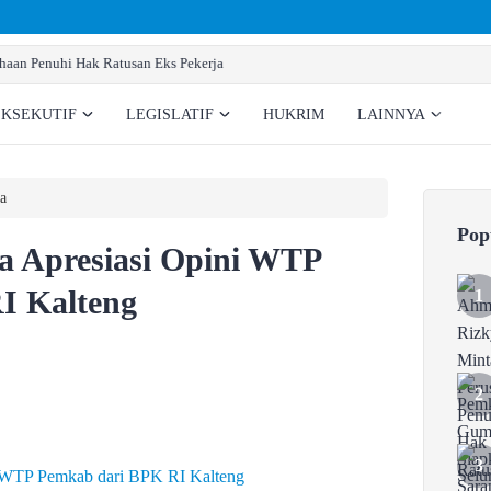
Pemkab Gumas Siapkan Sarana Prasarana Pembentukan BNNK
EKSEKUTIF
LEGISLATIF
HUKRIM
LAINNYA
a
Pop
 Apresiasi Opini WTP
I Kalteng