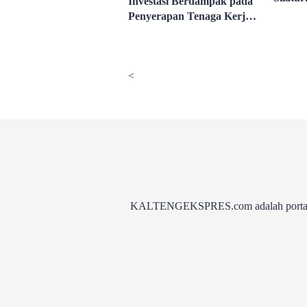
Investasi Berdampak pada
Spiritu
Penyerapan Tenaga Kerja
Lokal
<
KALTENGEKSPRES.com adalah portal be