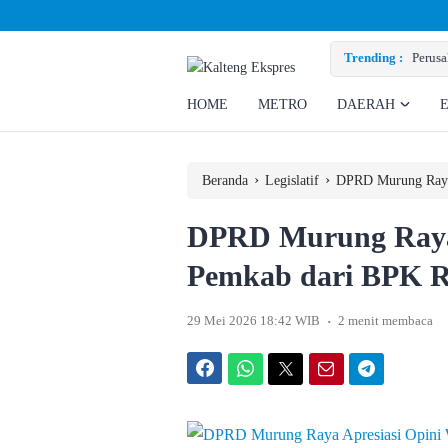
Penuhi Hak Ratusan Eks Pekerja
Trending :
HOME
METRO
DAERAH
›
›
Beranda
Legislatif
DPRD Murung Ray
DPRD Murung Raya
Pemkab dari BPK R
.
29 Mei 2026 18:42 WIB
2 menit membaca
Facebook
WhatsApp
Twitter
Email
Telegram