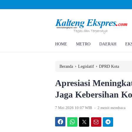
Ahmad Rizky Minta Perusahaan Penuhi Hak Ratusan Eks Pekerja
HOME
METRO
DAERAH
EK
›
›
Beranda
Legislatif
DPRD Kota
Apresiasi Meningk
Jaga Kebersihan Ko
.
7 Mei 2026 10:07 WIB
2 menit membaca
Facebook
WhatsApp
Twitter
Email
Telegram