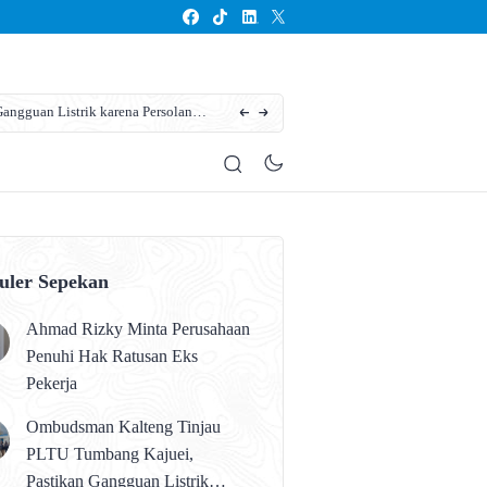
ngguan Listrik karena Persolan
Karhutla Kotim Meluas, BPBD Sebut Sudah 13
uler Sepekan
Ahmad Rizky Minta Perusahaan
Penuhi Hak Ratusan Eks
Pekerja
Ombudsman Kalteng Tinjau
PLTU Tumbang Kajuei,
Pastikan Gangguan Listrik