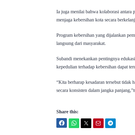
Ia juga menilai bahwa kolaborasi antara
menjaga kebersihan kota secara berkelanj
Program kebersihan yang dijalankan peme
langsung dari masyarakat.
Subandi menekankan pentingnya edukasi
kepedulian terhadap kebersihan dapat ter
“Kita berharap kesadaran tersebut tidak 
secara konsisten dalam jangka panjang,”t
Share this:
Facebook
WhatsApp
Twitter
Email
Telegram