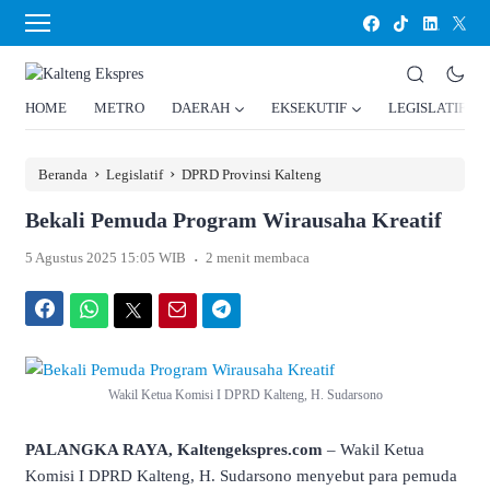
HOME
METRO
DAERAH
EKSEKUTIF
LEGISLATIF
›
›
Beranda
Legislatif
DPRD Provinsi Kalteng
Bekali Pemuda Program Wirausaha Kreatif
.
5 Agustus 2025 15:05 WIB
2 menit membaca
Facebook
WhatsApp
Twitter
Email
Telegram
Wakil Ketua Komisi I DPRD Kalteng, H. Sudarsono
PALANGKA RAYA, Kaltengekspres.com
– Wakil Ketua
Komisi I DPRD Kalteng, H. Sudarsono menyebut para pemuda