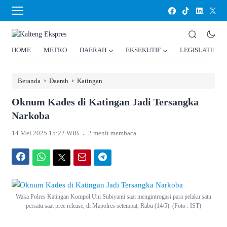
HOME
METRO
DAERAH
EKSEKUTIF
LEGISLATIF
›
›
Beranda
Daerah
Katingan
Oknum Kades di Katingan Jadi Tersangka
Narkoba
.
14 Mei 2025 15:22 WIB
2 menit membaca
Facebook
WhatsApp
Twitter
Email
Telegram
Waka Polres Katingan Kompol Uni Subiyanti saat mengintrogasi para pelaku satu
persatu saat pree release, di Mapolres setempat, Rabu (14/5). (Foto : IST)