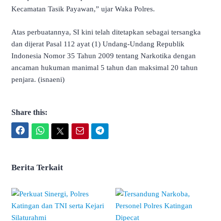
Kecamatan Tasik Payawan,” ujar Waka Polres.
Atas perbuatannya, SI kini telah ditetapkan sebagai tersangka
dan dijerat Pasal 112 ayat (1) Undang-Undang Republik
Indonesia Nomor 35 Tahun 2009 tentang Narkotika dengan
ancaman hukuman manimal 5 tahun dan maksimal 20 tahun
penjara. (isnaeni)
Share this:
Facebook
WhatsApp
Twitter
Email
Telegram
Berita Terkait