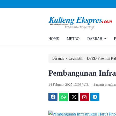
Ombudsman Kalteng Tinjau PLTU Tumbang Kajuei, Pastikan Gangguan Listrik 
Teknis
HOME
METRO
DAERAH
›
›
Beranda
Legislatif
DPRD Provinsi Kal
Pembangunan Infras
.
14 Februari 2025 13:08 WIB
1 menit memba
Facebook
WhatsApp
Twitter
Email
Telegram