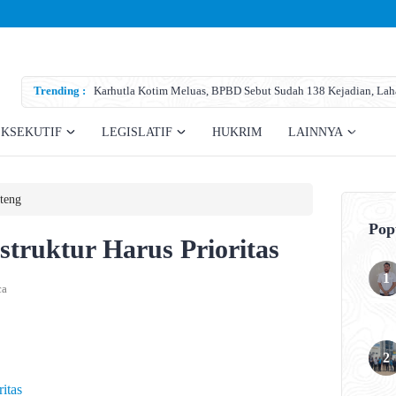
karena Persolan
Trending :
Karhutla Kotim Meluas, BPBD Sebut Sudah 138 Kejadian, Lah
EKSEKUTIF
LEGISLATIF
HUKRIM
LAINNYA
teng
Pop
truktur Harus Prioritas
ca