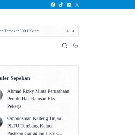
an Terbakar 300 Hektare
Dukung Gerakan Ketahanan Pangan. Bupati Ko
uler Sepekan
Ahmad Rizky Minta Perusahaan
Penuhi Hak Ratusan Eks
Pekerja
Ombudsman Kalteng Tinjau
PLTU Tumbang Kajuei,
Pastikan Gangguan Listrik