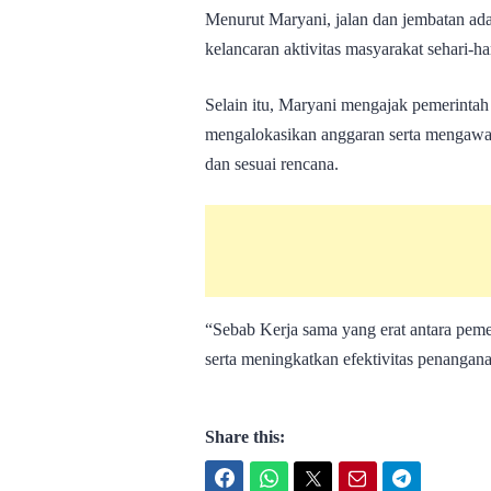
Menurut Maryani, jalan dan jembatan ada
kelancaran aktivitas masyarakat sehari-har
Selain itu, Maryani mengajak pemerintah
mengalokasikan anggaran serta mengawasi
dan sesuai rencana.
“Sebab Kerja sama yang erat antara pem
serta meningkatkan efektivitas penanganan
Share this:
Facebook
WhatsApp
Twitter
Email
Telegram