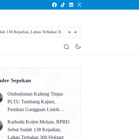
an Terbakar 300 Hektare
Pemkab Kotim Mulai Operasikan Sekolah Ra
uler Sepekan
Ombudsman Kalteng Tinjau
PLTU Tumbang Kajuei,
Pastikan Gangguan Listrik
karena Persolan Teknis
Karhutla Kotim Meluas, BPBD
Sebut Sudah 138 Kejadian,
Lahan Terbakar 300 Hektare