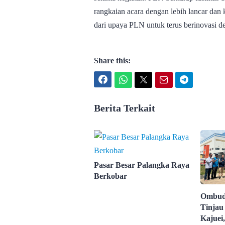
rangkaian acara dengan lebih lancar da
dari upaya PLN untuk terus berinovasi d
Share this:
Facebook
WhatsApp
Twitter
Email
Telegram
Berita Terkait
Pasar Besar Palangka Raya
Berkobar
Ombud
Tinja
Kajuei