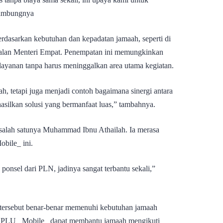
sambungnya
rdasarkan kebutuhan dan kepadatan jamaah, seperti di
i jalan Menteri Empat. Penempatan ini memungkinkan
yanan tanpa harus meninggalkan area utama kegiatan.
ah, tetapi juga menjadi contoh bagaimana sinergi antara
silkan solusi yang bermanfaat luas,” tambahnya.
, salah satunya Muhammad Ibnu Athailah. Ia merasa
bile_ ini.
ponsel dari PLN, jadinya sangat terbantu sekali,”
s tersebut benar-benar memenuhi kebutuhan jamaah
s SPLU _Mobile_ dapat membantu jamaah mengikuti