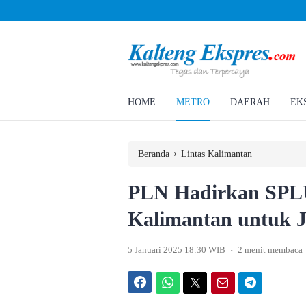
Ombudsman Kalteng Tinjau PLTU Tumbang Kajuei, Pastikan Gangguan Listrik 
Teknis
HOME
METRO
DAERAH
EK
›
Beranda
Lintas Kalimantan
PLN Hadirkan SPLU
Kalimantan untuk 
.
5 Januari 2025 18:30 WIB
2 menit membaca
Facebook
WhatsApp
Twitter
Email
Telegram