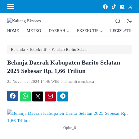
HOME
METRO
DAERAH
EKSEKUTIF
LEGISLATIF
›
›
Beranda
Eksekutif
Pemkab Barito Selatan
Belanja Daerah Kabupaten Barito Selatan
2025 Sebesar Rp. 1,66 Triliun
.
25 November 2024 14:46 WIB
2 menit membaca
Facebook
WhatsApp
Twitter
Email
Telegram
Oplus_0