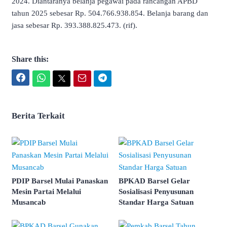
2024. Diantaranya belanja pegawai pada rancangan APBD
tahun 2025 sebesar Rp. 504.766.938.854. Belanja barang dan
jasa sebesar Rp. 393.388.825.473. (rif).
Share this:
Facebook
WhatsApp
Twitter
Email
Telegram
Berita Terkait
PDIP Barsel Mulai Panaskan
BPKAD Barsel Gelar
Mesin Partai Melalui
Sosialisasi Penyusunan
Musancab
Standar Harga Satuan