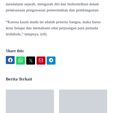
mendalami sejarah, mengasah diri dan berkontribusi dalam
pelaksanaan pengawasan pemerintahan dan pembangunan.
“Karena kaum muda ini adalah penerus bangsa, maka harus
terus belajar dan memahami nilai perjuangan para pemuda
terdahulu,” tutupnya. (rif).
Share this:
Facebook
WhatsApp
Twitter
Email
Telegram
Berita Terkait