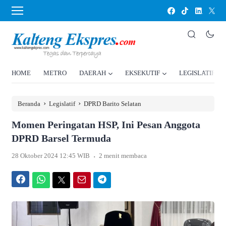
HOME
METRO
DAERAH
EKSEKUTIF
LEGISLATIF
›
›
Beranda
Legislatif
DPRD Barito Selatan
Momen Peringatan HSP, Ini Pesan Anggota
DPRD Barsel Termuda
.
28 Oktober 2024 12:45 WIB
2 menit membaca
Facebook
WhatsApp
Twitter
Email
Telegram