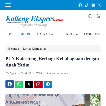
HOME
METRO
DAERAH
EKSEKUTIF
LEGISLATIF
›
Beranda
Lintas Kalimantan
PLN Kalselteng Berbagi Kebahagiaan dengan
Anak Yatim
.
25 Agustus 2024 09:03 WIB
3 menit membaca
Facebook
WhatsApp
Twitter
Email
Telegram