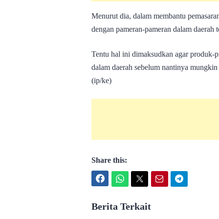
Menurut dia, dalam membantu pemasaran 
dengan pameran-pameran dalam daerah te
Tentu hal ini dimaksudkan agar produk-pr
dalam daerah sebelum nantinya mungkin b
(ip/ke)
Share this:
Facebook
WhatsApp
Twitter
Email
Telegram
Berita Terkait