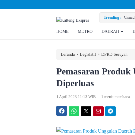
Ahmad Rizky Minta Perusahaan Penuhi Hak Ratusan Eks Pekerja
Trending :
HOME
METRO
DAERAH
›
›
Beranda
Legislatif
DPRD Seruyan
Pemasaran Produk 
Diperluas
.
1 April 2023 11:13 WIB
1 menit membaca
Facebook
WhatsApp
Twitter
Email
Telegram