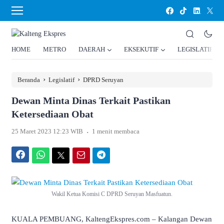
HOME
METRO
DAERAH
EKSEKUTIF
LEGISLATIF
›
›
Beranda
Legislatif
DPRD Seruyan
Dewan Minta Dinas Terkait Pastikan
Ketersediaan Obat
.
25 Maret 2023 12:23 WIB
1 menit membaca
Facebook
WhatsApp
Twitter
Email
Telegram
Wakil Ketua Komisi C DPRD Seruyan Masfuatun.
KUALA PEMBUANG, KaltengEkspres.com – Kalangan Dewan