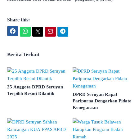
Share this:
Facebook
WhatsApp
Twitter
Email
Telegram
Berita Terkait
25 Anggota DPRD Seruyan
Terpilih Resmi Dilantik
DPRD Seruyan Rapat
Paripurna Dengarkan Pidato
Kenegaraan