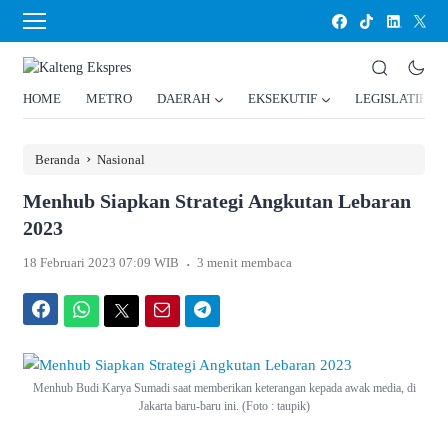
HOME
METRO
DAERAH
EKSEKUTIF
LEGISLATIF
›
Beranda
Nasional
Menhub Siapkan Strategi Angkutan Lebaran
2023
.
18 Februari 2023 07:09 WIB
3 menit membaca
Facebook
WhatsApp
Twitter
Email
Telegram
Menhub Budi Karya Sumadi saat memberikan keterangan kepada awak media, di
Jakarta baru-baru ini. (Foto : taupik)