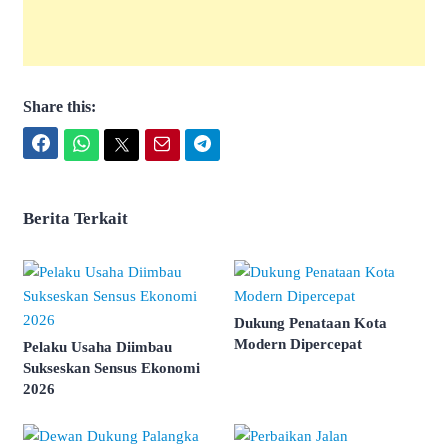
Share this:
Facebook
WhatsApp
Twitter
Email
Telegram
Berita Terkait
Dukung Penataan Kota
Modern Dipercepat
Pelaku Usaha Diimbau
Sukseskan Sensus Ekonomi
2026