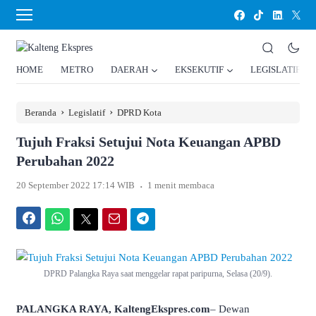
HOME
METRO
DAERAH
EKSEKUTIF
LEGISLATIF
›
›
Beranda
Legislatif
DPRD Kota
Tujuh Fraksi Setujui Nota Keuangan APBD
Perubahan 2022
.
20 September 2022 17:14 WIB
1 menit membaca
Facebook
WhatsApp
Twitter
Email
Telegram
DPRD Palangka Raya saat menggelar rapat paripurna, Selasa (20/9).
PALANGKA RAYA, KaltengEkspres.com
– Dewan