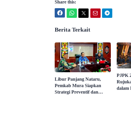
Share this:
Facebook
WhatsApp
Twitter
Email
Telegram
Berita Terkait
PJPK 2
Libur Panjang Nataru,
Rujuka
Pemkab Mura Siapkan
dalam 
Strategi Preventif dan
Pemba
Responsif