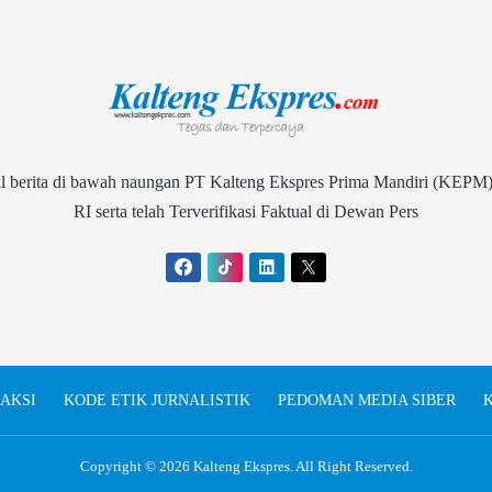
rita di bawah naungan PT Kalteng Ekspres Prima Mandiri (KEPM)
RI serta telah Terverifikasi Faktual di Dewan Pers
AKSI
KODE ETIK JURNALISTIK
PEDOMAN MEDIA SIBER
K
Copyright © 2026
Kalteng Ekspres
. All Right Reserved.