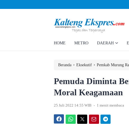
Ahmad Rizky Minta Perusahaan Penuhi Hak Ratusan Eks Pekerja
HOME
METRO
DAERAH
›
›
Beranda
Eksekutif
Pemkab Murung Ra
Pemuda Diminta Ben
Moral Keagamaan
.
25 Juli 2022 14:55 WIB
1 menit membaca
Facebook
WhatsApp
Twitter
Email
Telegram