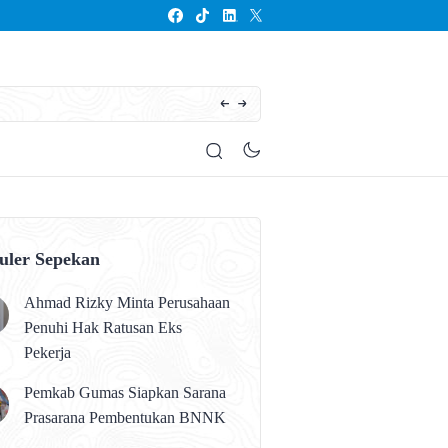
Seluruh Anak Kalteng Harus Memperoleh Pen
uler Sepekan
Ahmad Rizky Minta Perusahaan
Penuhi Hak Ratusan Eks
Pekerja
Pemkab Gumas Siapkan Sarana
Prasarana Pembentukan BNNK