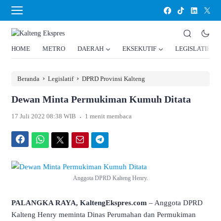
HOME
METRO
DAERAH
EKSEKUTIF
LEGISLATIF
›
›
Beranda
Legislatif
DPRD Provinsi Kalteng
Dewan Minta Permukiman Kumuh Ditata
.
17 Juli 2022 08:38 WIB
1 menit membaca
Facebook
WhatsApp
Twitter
Email
Telegram
Anggota DPRD Kalteng Henry.
PALANGKA RAYA, KaltengEkspres.com
– Anggota DPRD
Kalteng Henry meminta Dinas Perumahan dan Permukiman