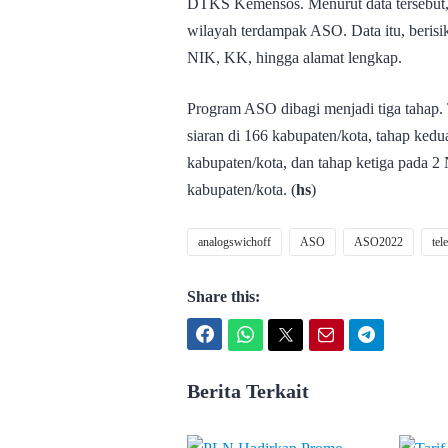
DTKS Kemensos. Menurut data tersebut, 
wilayah terdampak ASO. Data itu, berisik
NIK, KK, hingga alamat lengkap.
Program ASO dibagi menjadi tiga tahap.
siaran di 166 kabupaten/kota, tahap ked
kabupaten/kota, dan tahap ketiga pada 2
kabupaten/kota. (
hs
)
analogswichoff
ASO
ASO2022
tel
Share this:
Facebook
WhatsApp
Twitter
Email
Telegram
Berita Terkait