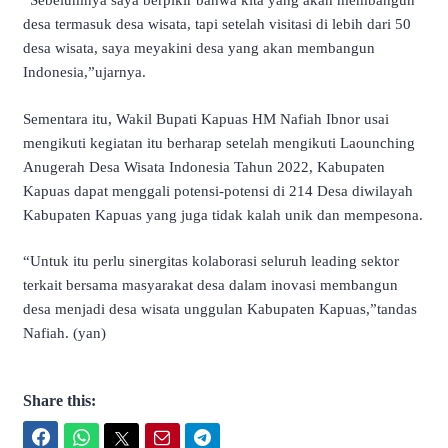
“Sebelumnya saya berpikir bahwa kita yang akan membangun
desa termasuk desa wisata, tapi setelah visitasi di lebih dari 50
desa wisata, saya meyakini desa yang akan membangun
Indonesia,”ujarnya.
Sementara itu, Wakil Bupati Kapuas HM Nafiah Ibnor usai
mengikuti kegiatan itu berharap setelah mengikuti Laounching
Anugerah Desa Wisata Indonesia Tahun 2022, Kabupaten
Kapuas dapat menggali potensi-potensi di 214 Desa diwilayah
Kabupaten Kapuas yang juga tidak kalah unik dan mempesona.
“Untuk itu perlu sinergitas kolaborasi seluruh leading sektor
terkait bersama masyarakat desa dalam inovasi membangun
desa menjadi desa wisata unggulan Kabupaten Kapuas,”tandas
Nafiah. (yan)
Share this:
Facebook
WhatsApp
Twitter
Email
Telegram