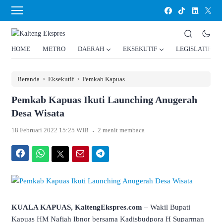
HOME
METRO
DAERAH
EKSEKUTIF
LEGISLATIF
›
›
Beranda
Eksekutif
Pemkab Kapuas
Pemkab Kapuas Ikuti Launching Anugerah
Desa Wisata
.
18 Februari 2022 15:25 WIB
2 menit membaca
Facebook
WhatsApp
Twitter
Email
Telegram
KUALA KAPUAS, KaltengEkspres.com
– Wakil Bupati
Kapuas HM Nafiah Ibnor bersama Kadisbudpora H Suparman