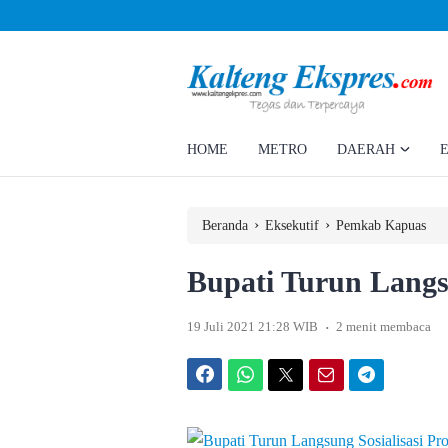
Ahmad Rizky Minta Perusahaan Penuhi Hak Ratusan Eks Pekerja
HOME
METRO
DAERAH
›
›
Beranda
Eksekutif
Pemkab Kapuas
Bupati Turun Langsu
.
19 Juli 2021 21:28 WIB
2 menit membaca
Facebook
WhatsApp
Twitter
Email
Telegram