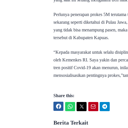
Perlunya penerapan prokes 5M terutama 
sekarang seperti diketahui di Pulau Jaw
yang tidak bisa menampung pasen, maka da
tersebut di Kabupaten Kapuas.
“Kepada masyarakat untuk selalu disiplin 
oleh Kemenkes RI. Saya yakin dan perc
tren positif Covid-19 akan menurun, ini
mensosialisasikan pentingnya prokes,”ta
Share this:
Facebook
WhatsApp
Twitter
Email
Telegram
Berita Terkait