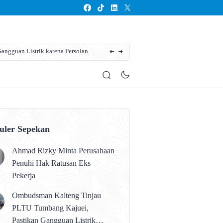
ngguan Listrik karena Persolan
Karhutla Kotim Meluas, BPBD Sebut Sudah 13
uler Sepekan
Ahmad Rizky Minta Perusahaan
Penuhi Hak Ratusan Eks
Pekerja
Ombudsman Kalteng Tinjau
PLTU Tumbang Kajuei,
Pastikan Gangguan Listrik