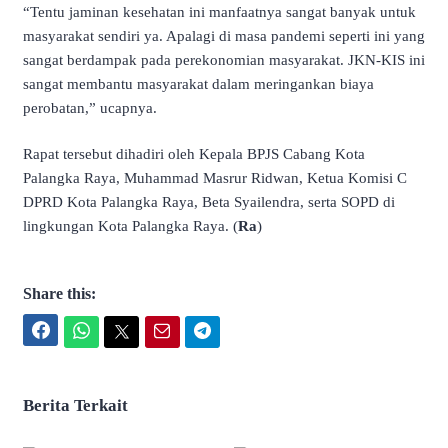
“Tentu jaminan kesehatan ini manfaatnya sangat banyak untuk
masyarakat sendiri ya. Apalagi di masa pandemi seperti ini yang
sangat berdampak pada perekonomian masyarakat. JKN-KIS ini
sangat membantu masyarakat dalam meringankan biaya
perobatan,” ucapnya.
Rapat tersebut dihadiri oleh Kepala BPJS Cabang Kota
Palangka Raya, Muhammad Masrur Ridwan, Ketua Komisi C
DPRD Kota Palangka Raya, Beta Syailendra, serta SOPD di
lingkungan Kota Palangka Raya. (
Ra
)
Share this:
Facebook
WhatsApp
Twitter
Email
Telegram
Berita Terkait