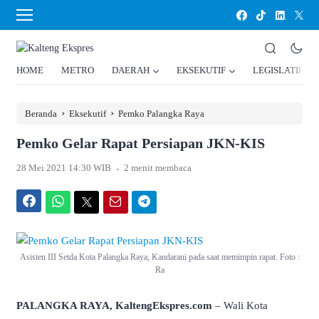
HOME
METRO
DAERAH
EKSEKUTIF
LEGISLATIF
›
›
Beranda
Eksekutif
Pemko Palangka Raya
Pemko Gelar Rapat Persiapan JKN-KIS
.
28 Mei 2021 14:30 WIB
2 menit membaca
Facebook
WhatsApp
Twitter
Email
Telegram
Asisten III Setda Kota Palangka Raya, Kandarani pada saat memimpin rapat. Foto :
Ra
PALANGKA RAYA, KaltengEkspres.com
– Wali Kota